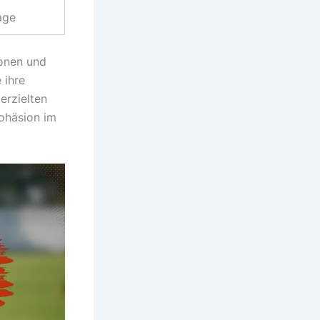
age
ionen und
 ihre
erzielten
ohäsion im