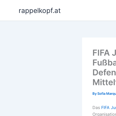
Skip
rappelkopf.at
to
content
FIFA 
Fußba
Defen
Mittel
By
Sofia Marq
Das
FIFA J
Organisatio