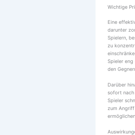
Wichtige Pr
Eine effekt
darunter zo
Spielern, b
zu konzentr
einschränken
Spieler eng
den Gegner
Darüber hin
sofort nach
Spieler sch
zum Angriff
ermöglichen
Auswirkunge