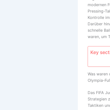
modernen Fu
Pressing-Tak
Kontrolle i
Darüber hin
schnelle Ba
waren, um T
Key secti
Was waren d
Olympia-Fuß
Das FIFA Ju
Strategien 
Taktiken un