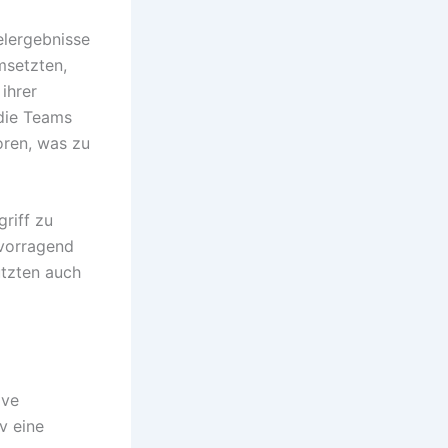
elergebnisse
msetzten,
ihrer
 die Teams
oren, was zu
riff zu
rvorragend
utzten auch
ive
v eine