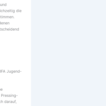
 und
ichzeitig die
stimmen.
 denen
tscheidend
FIFA Jugend-
ne
 Pressing-
h darauf,