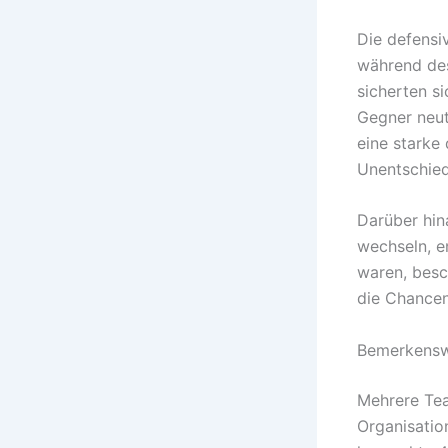
Die defensiv
während des
sicherten si
Gegner neut
eine starke
Unentschied
Darüber hin
wechseln, e
waren, besc
die Chancen
Bemerkenswe
Mehrere Tea
Organisation