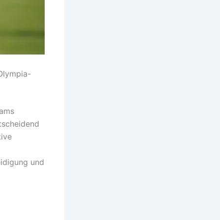
Olympia-
eams
ntscheidend
tive
eidigung und