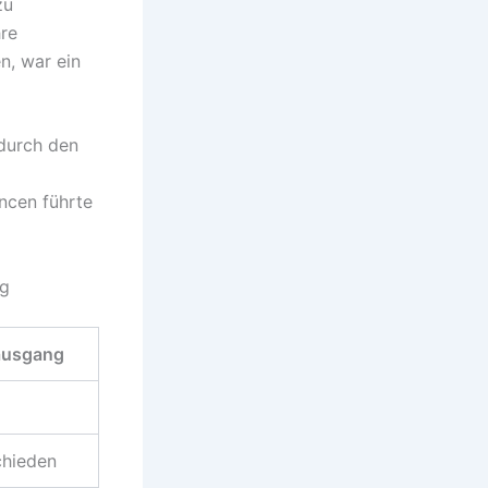
zu
hre
n, war ein
 durch den
ancen führte
eg
ausgang
chieden