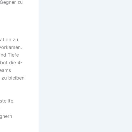
 Gegner zu
ation zu
 vorkamen.
und Tiefe
bot die 4-
Teams
 zu bleiben.
tellte.
d
egnern