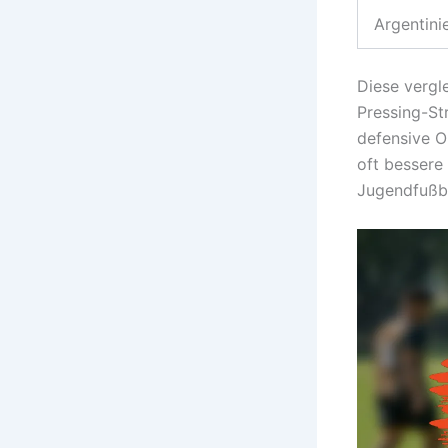
Argentini
Diese vergl
Pressing-Str
defensive O
oft bessere
Jugendfußba