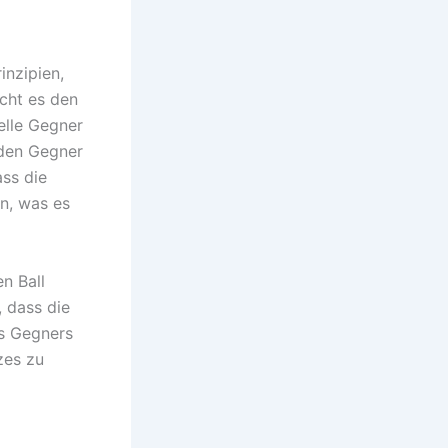
inzipien,
cht es den
elle Gegner
 den Gegner
ass die
en, was es
n Ball
, dass die
es Gegners
zes zu