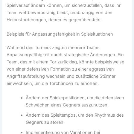
Spielverlauf ändern können, um sicherzustellen, dass ihr
Team wettbewerbsfähig bleibt, unabhängig von den
Herausforderungen, denen es gegenübersteht.
Beispiele für Anpassungsfähigkeit in Spielsituationen
Während des Turniers zeigten mehrere Teams
Anpassungsfähigkeit durch strategische Änderungen. Ein
Team, das mit einem Tor zurücklag, könnte beispielsweise
von einer defensiven Formation zu einer aggressiven
Angriffsaufstellung wechseln und zusätzliche Stürmer
einwechseln, um die Torchancen zu erhöhen.
Ändern der Spielerpositionen, um die defensiven
Schwächen eines Gegners auszunutzen.
Ändern des Spieltempos, um den Rhythmus des
Gegners zu stören.
Implementierung von Variationen bei