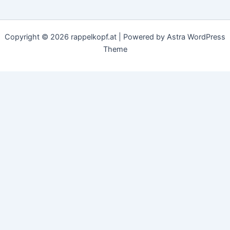
Copyright © 2026 rappelkopf.at | Powered by
Astra WordPress
Theme