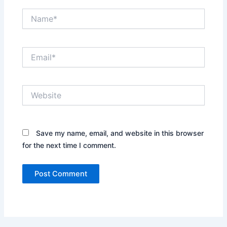
Name*
Email*
Website
Save my name, email, and website in this browser
for the next time I comment.