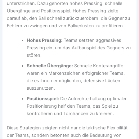
unterstrichen. Dazu gehörten hohes Pressing, schnelle
Übergänge und Positionsspiel. Hohes Pressing zielte
darauf ab, den Ball schnell zurückzuerobern, die Gegner zu
Fehlern zu zwingen und von Ballverlusten zu profitieren.
Hohes Pressing:
Teams setzten aggressives
Pressing ein, um das Aufbauspiel des Gegners zu
stören.
Schnelle Übergänge:
Schnelle Konterangriffe
waren ein Markenzeichen erfolgreicher Teams,
die es ihnen ermöglichten, defensive Lücken
auszunutzen.
Positionsspiel:
Die Aufrechterhaltung optimaler
Positionierung half den Teams, das Spiel zu
kontrollieren und Torchancen zu kreieren.
Diese Strategien zeigten nicht nur die taktische Flexibilität
der Teams, sondern betonten auch die Bedeutung von