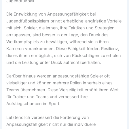
Jugendfußball
Die Entwicklung von Anpassungsfähigkeit bei
Jugendfußballspielern bringt erhebliche langfristige Vorteile
mit sich. Spieler, die lernen, ihre Taktiken und Strategien
anzupassen, sind besser in der Lage, den Druck des
Wettkampfspiels zu bewältigen, während sie in ihren
Karrieren vorankommen. Diese Fähigkeit fördert Resilienz,
die es ihnen ermöglicht, sich von Rückschlägen zu erholen
und die Leistung unter Druck aufrechtzuerhalten.
Darüber hinaus werden anpassungsfähige Spieler oft
vielseitiger und können mehrere Rollen innerhalb eines
Teams übernehmen. Diese Vielseitigkeit erhöht ihren Wert
für Trainer und Teams und verbessert ihre
Aufstiegschancen im Sport.
Letztendlich verbessert die Förderung von
Anpassungsfähigkeit nicht nur die individuelle