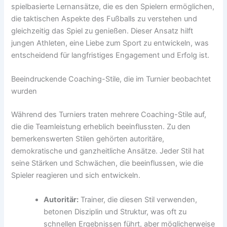
spielbasierte Lernansätze, die es den Spielern ermöglichen,
die taktischen Aspekte des Fußballs zu verstehen und
gleichzeitig das Spiel zu genießen. Dieser Ansatz hilft
jungen Athleten, eine Liebe zum Sport zu entwickeln, was
entscheidend für langfristiges Engagement und Erfolg ist.
Beeindruckende Coaching-Stile, die im Turnier beobachtet
wurden
Während des Turniers traten mehrere Coaching-Stile auf,
die die Teamleistung erheblich beeinflussten. Zu den
bemerkenswerten Stilen gehörten autoritäre,
demokratische und ganzheitliche Ansätze. Jeder Stil hat
seine Stärken und Schwächen, die beeinflussen, wie die
Spieler reagieren und sich entwickeln.
Autoritär:
Trainer, die diesen Stil verwenden,
betonen Disziplin und Struktur, was oft zu
schnellen Ergebnissen führt, aber möglicherweise