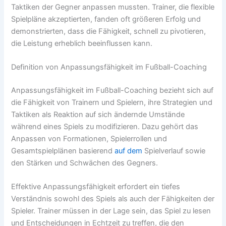
Taktiken der Gegner anpassen mussten. Trainer, die flexible
Spielpläne akzeptierten, fanden oft größeren Erfolg und
demonstrierten, dass die Fähigkeit, schnell zu pivotieren,
die Leistung erheblich beeinflussen kann.
Definition von Anpassungsfähigkeit im Fußball-Coaching
Anpassungsfähigkeit im Fußball-Coaching bezieht sich auf
die Fähigkeit von Trainern und Spielern, ihre Strategien und
Taktiken als Reaktion auf sich ändernde Umstände
während eines Spiels zu modifizieren. Dazu gehört das
Anpassen von Formationen, Spielerrollen und
Gesamtspielplänen basierend
auf dem
Spielverlauf sowie
den Stärken und Schwächen des Gegners.
Effektive Anpassungsfähigkeit erfordert ein tiefes
Verständnis sowohl des Spiels als auch der Fähigkeiten der
Spieler. Trainer müssen in der Lage sein, das Spiel zu lesen
und Entscheidungen in Echtzeit zu treffen, die den