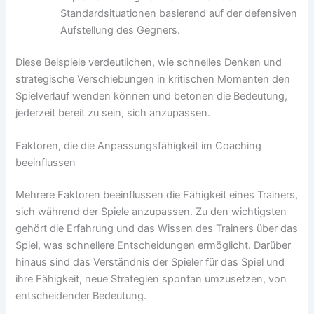
Standardsituationen basierend auf der defensiven
Aufstellung des Gegners.
Diese Beispiele verdeutlichen, wie schnelles Denken und
strategische Verschiebungen in kritischen Momenten den
Spielverlauf wenden können und betonen die Bedeutung,
jederzeit bereit zu sein, sich anzupassen.
Faktoren, die die Anpassungsfähigkeit im Coaching
beeinflussen
Mehrere Faktoren beeinflussen die Fähigkeit eines Trainers,
sich während der Spiele anzupassen. Zu den wichtigsten
gehört die Erfahrung und das Wissen des Trainers über das
Spiel, was schnellere Entscheidungen ermöglicht. Darüber
hinaus sind das Verständnis der Spieler für das Spiel und
ihre Fähigkeit, neue Strategien spontan umzusetzen, von
entscheidender Bedeutung.