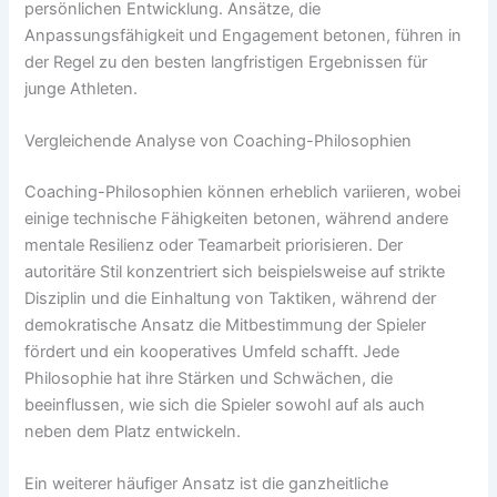
persönlichen Entwicklung. Ansätze, die
Anpassungsfähigkeit und Engagement betonen, führen in
der Regel zu den besten langfristigen Ergebnissen für
junge Athleten.
Vergleichende Analyse von Coaching-Philosophien
Coaching-Philosophien können erheblich variieren, wobei
einige technische Fähigkeiten betonen, während andere
mentale Resilienz oder Teamarbeit priorisieren. Der
autoritäre Stil konzentriert sich beispielsweise auf strikte
Disziplin und die Einhaltung von Taktiken, während der
demokratische Ansatz die Mitbestimmung der Spieler
fördert und ein kooperatives Umfeld schafft. Jede
Philosophie hat ihre Stärken und Schwächen, die
beeinflussen, wie sich die Spieler sowohl auf als auch
neben dem Platz entwickeln.
Ein weiterer häufiger Ansatz ist die ganzheitliche