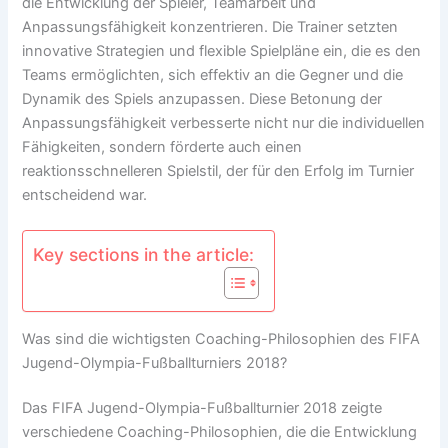
die Entwicklung der Spieler, Teamarbeit und
Anpassungsfähigkeit konzentrieren. Die Trainer setzten
innovative Strategien und flexible Spielpläne ein, die es den
Teams ermöglichten, sich effektiv an die Gegner und die
Dynamik des Spiels anzupassen. Diese Betonung der
Anpassungsfähigkeit verbesserte nicht nur die individuellen
Fähigkeiten, sondern förderte auch einen
reaktionsschnelleren Spielstil, der für den Erfolg im Turnier
entscheidend war.
Key sections in the article:
Was sind die wichtigsten Coaching-Philosophien des FIFA
Jugend-Olympia-Fußballturniers 2018?
Das FIFA Jugend-Olympia-Fußballturnier 2018 zeigte
verschiedene Coaching-Philosophien, die die Entwicklung